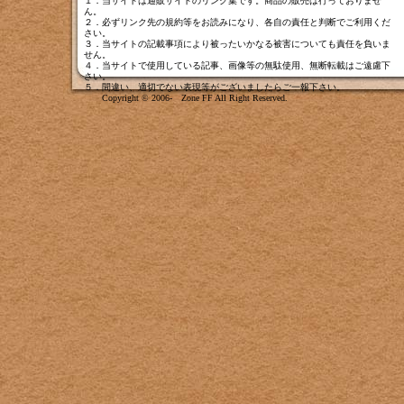
１．当サイトは通販サイトのリンク集です。商品の販売は行っておりませ
ん。
２．必ずリンク先の規約等をお読みになり、各自の責任と判断でご利用くだ
さい。
３．当サイトの記載事項により被ったいかなる被害についても責任を負いま
せん。
４．当サイトで使用している記事、画像等の無駄使用、無断転載はご遠慮下
さい。
５．間違い、適切でない表現等がございましたら
ご一報下さい
。
Copyright © 2006- Zone FF All Right Reserved.