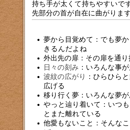
持ち手が太くて持ちやすいで
先部分の首が自在に曲がりま
夢から目覚めて：でも夢か
きるんだよね
外出先の扉：その扉を通り
日々の刻み
：いろんな事が
波紋の広がり
：ひらひらと
広げる
移り行く夢：いろんな夢が
やっと辿り着いて：いつも
とまた離れている
他愛もないこと：そんなこ